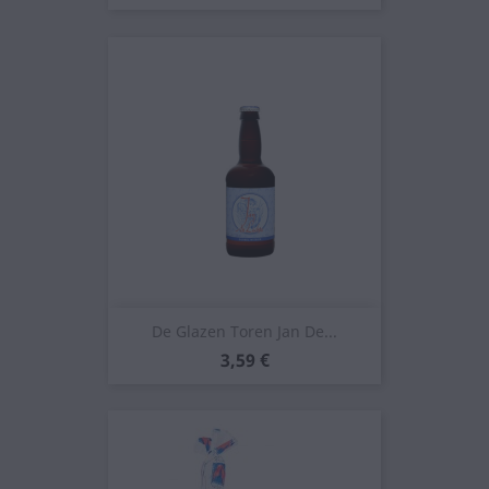
De Glazen Toren Jan De...
Prezzo
3,59 €