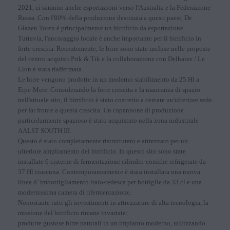
2021, ci saranno anche esportazioni verso l'Australia e la Federazione
Russa. Con l'80% della produzione destinata a questi paesi, De
Glazen Toren è principalmente un birrificio da esportazione.
Tuttavia, l'ancoraggio locale è anche importante per il birrificio in
forte crescita. Recentemente, le birre sono state incluse nelle proposte
del centro acquisti Prik & Tik e la collaborazione con Delhaize / Le
Lion è stata riaffermata.
Le birre vengono prodotte in un moderno stabilimento da 25 Hl a
Erpe-Mere. Considerando la forte crescita e la mancanza di spazio
nell'attuale sito, il birrificio è stato costretto a cercare un'ulteriore sede
per far fronte a questa crescita. Un capannone di produzione
particolarmente spazioso è stato acquistato nella zona industriale
AALST SOUTH III.
Questo è stato completamente ristrutturato e attrezzato per un
ulteriore ampliamento del birrificio. In questo sito sono state
installate 6 cisterne di fermentazione cilindro-coniche refrigerate da
37 Hl ciascuna. Contemporaneamente è stata installata una nuova
linea d’ imbottigliamento italo-tedesca per bottiglie da 33 cl e una
modernissima camera di rifermentazione.
Nonostante tutti gli investimenti in attrezzature di alta tecnologia, la
missione del birrificio rimane invariata:
produrre gustose birre naturali in un impianto moderno, utilizzando