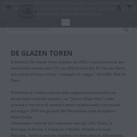
Vi informiamo che il nostro negozio online utilizza i cookies e non
shopping_cart


salva nessun dato personale automaticamente, ad eccezione delle
informazioni contenute nei cookies.
Ok

DE GLAZEN TOREN
Il birrificio De Glazen Toren, fondato nel 2002, è un'iniziativa di due
mastri birrai laureati alla CTL (ora HO) di Gent (B), Jef Van den Steen,
noto autore di birra, e il suo "compagno di viaggio" dal 1988, Dirk De
Pauw.
Il birrificio si è subito imposto sulla mappa (internazionale) con
alcune birre a marchio proprio, con "Saison d'Erpe Mere" come
pioniera e vincitrice di numerosi premi internazionali e incoronata
nel maggio 2019 dal giornale Het Nieuwsblad come la migliore
Saison belga.
Attualmente, i mercati più importanti sono gli USA, l'Italia, la
Norvegia, la Svezia, il Giappone, l'Austria, l'Irlanda e la Gran
Bretagna. Anche il mercato olandese è in forte crescita. Dal gennaio