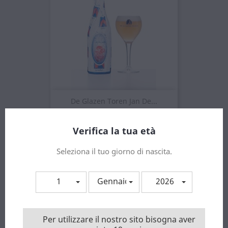
De Glazen Toren Jan De...
Prezzo
8,25 €
Verifica la tua età
Seleziona il tuo giorno di nascita.
1
Gennaio
2026
Per utilizzare il nostro sito bisogna aver