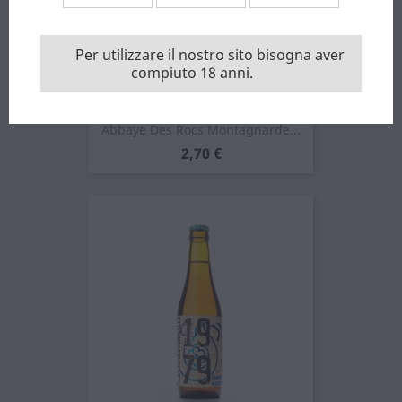
Per utilizzare il nostro sito bisogna aver
compiuto 18 anni.
Abbaye Des Rocs Montagnarde...
Prezzo
2,70 €