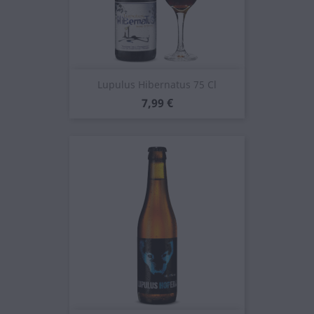
Lupulus Hibernatus 75 Cl
Prezzo
7,99 €