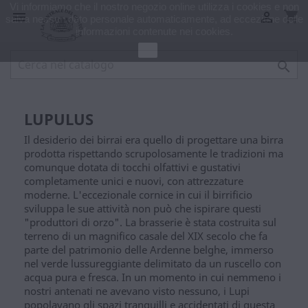
Vi informiamo che il nostro negozio online utilizza i cookies e non
shopping_cart


salva nessun dato personale automaticamente, ad eccezione delle
informazioni contenute nei cookies.
Ok

LUPULUS
Il desiderio dei birrai era quello di progettare una birra
prodotta rispettando scrupolosamente le tradizioni ma
comunque dotata di tocchi olfattivi e gustativi
completamente unici e nuovi, con attrezzature
moderne. L'eccezionale cornice in cui il birrificio
sviluppa le sue attività non può che ispirare questi
"produttori di orzo". La brasserie è stata costruita sul
terreno di un magnifico casale del XIX secolo che fa
parte del patrimonio delle Ardenne belghe, immerso
nel verde lussureggiante delimitato da un ruscello con
acqua pura e fresca. In un momento in cui nemmeno i
nostri antenati ne avevano visto nessuno, i Lupi
popolavano gli spazi tranquilli e accidentati di questa