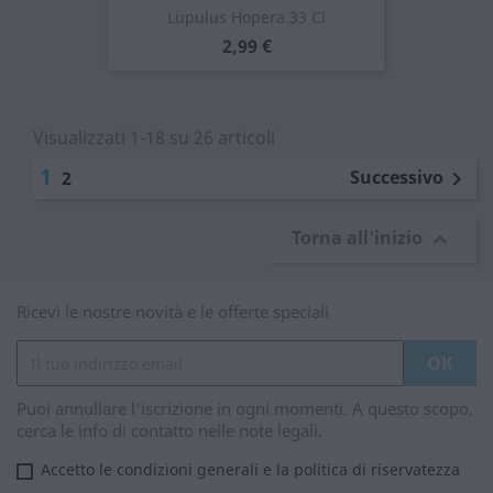
Lupulus Hopera 33 Cl
Prezzo
2,99 €
Visualizzati 1-18 su 26 articoli
1
Successivo
2

Torna all'inizio

Ricevi le nostre novità e le offerte speciali
Puoi annullare l'iscrizione in ogni momenti. A questo scopo,
cerca le info di contatto nelle note legali.
Accetto le condizioni generali e la politica di riservatezza