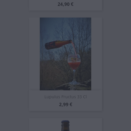
Prezzo
24,90 €
Lupulus Fructus 33 Cl
Prezzo
2,99 €