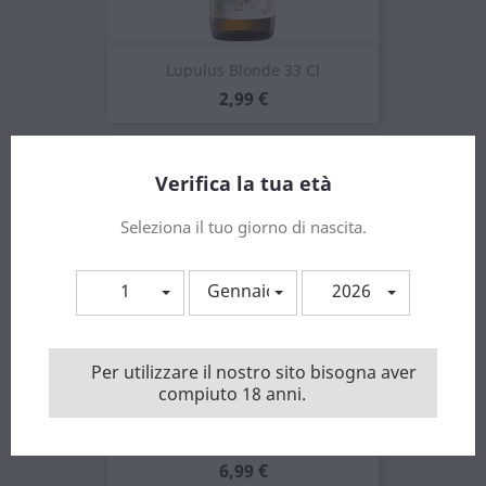
Lupulus Blonde 33 Cl
Prezzo
2,99 €
Verifica la tua età
Seleziona il tuo giorno di nascita.
1
Gennaio
2026
Per utilizzare il nostro sito bisogna aver
compiuto 18 anni.
Lupulus Blonde 75 Cl
Prezzo
6,99 €