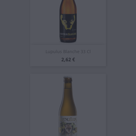
Lupulus Blanche 33 Cl
Prezzo
2,62 €