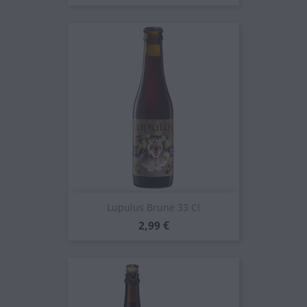
Lupulus Brune 33 Cl
Prezzo
2,99 €