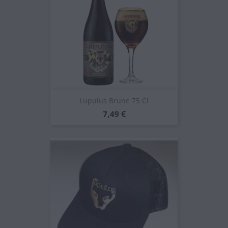
Lupulus Brune 75 Cl
Prezzo
7,49 €