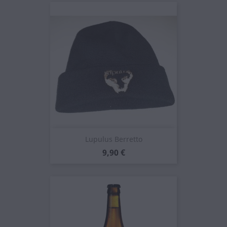
Lupulus Berretto
Prezzo
9,90 €