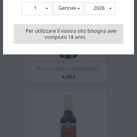
1
Gennaio
2026
Per utilizzare il nostro sito bisogna aver
compiuto 18 anni.
Samuel Smiths Oatmeal Stout...
Prezzo
4,49 €