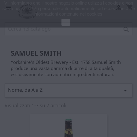
Vi informiamo che il nostro negozio online utilizza i cookies e non
shopping_cart


salva nessun dato personale automaticamente, ad eccezione delle
informazioni contenute nei cookies.
Ok

SAMUEL SMITH
Yorkshire's Oldest Brewery - Est. 1758 Samuel Smith
produce una vasta gamma di birre di alta qualità,
esclusivamente con autentici ingredienti naturali.
Nome, da A a Z

Visualizzati 1-7 su 7 articoli