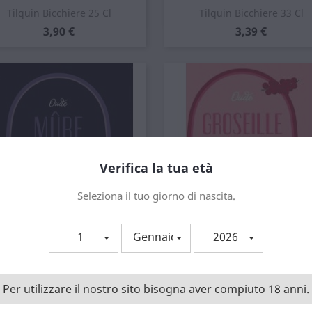
Anteprima
Anteprima


Tilquin Bicchiere 25 Cl
Tilquin Bicchiere 33 Cl
Prezzo
Prezzo
3,90 €
3,39 €
Verifica la tua età
Seleziona il tuo giorno di nascita.
1
Gennaio
2026
Anteprima
Anteprima


Tilquin Mure 75 Cl
Tilquin Oude Groseille...
Prezzo
Prezzo
19,00 €
11,59 €
Per utilizzare il nostro sito bisogna aver compiuto 18 anni.