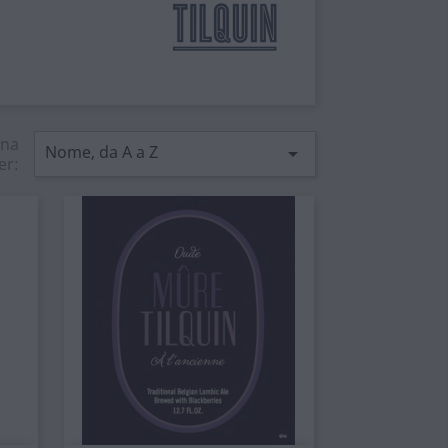
ina
Nome, da A a Z

er: