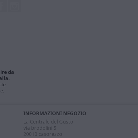
Facebook
Instagram
ire da
alia.
ate
e.
INFORMAZIONI NEGOZIO
La Centrale del Gusto
via brodolini 5
20010 casorezzo