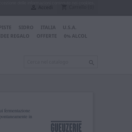
ccezione delle informazioni contenute nei cookies.
shopping_cart

Carrello
(0)
Accedi
PISTE
SIDRO
ITALIA
U.S.A.
IDEE REGALO
OFFERTE
0% ALCOL

ui fermentazione
spontaneamente in