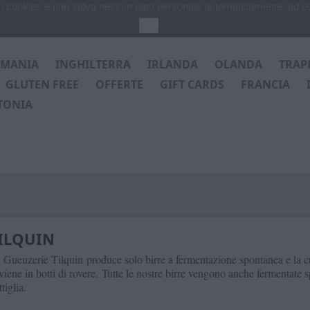
za i cookies e non salva nessun dato personale automaticamente, ad e
Ok
RMANIA
INGHILTERRA
IRLANDA
OLANDA
TRAP
GLUTEN FREE
OFFERTE
GIFT CARDS
FRANCIA
TONIA
ILQUIN
a
Gueuzerie Tilquin
produce solo birre a fermentazione spontanea e la c
viene in botti di rovere.
Tutte le nostre birre vengono anche fermentate 
tiglia.