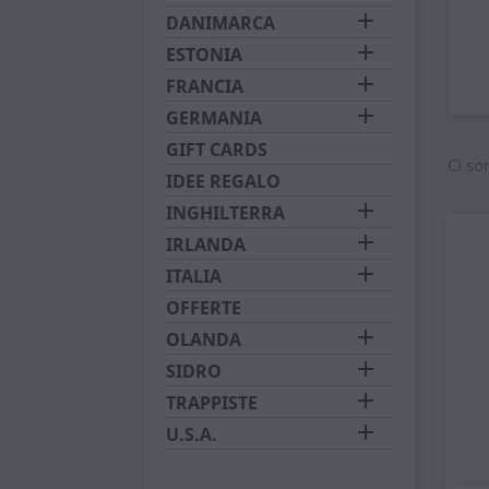

DANIMARCA

ESTONIA

FRANCIA

GERMANIA
GIFT CARDS
Ci so
IDEE REGALO

INGHILTERRA

IRLANDA

ITALIA
OFFERTE

OLANDA

SIDRO

TRAPPISTE

U.S.A.