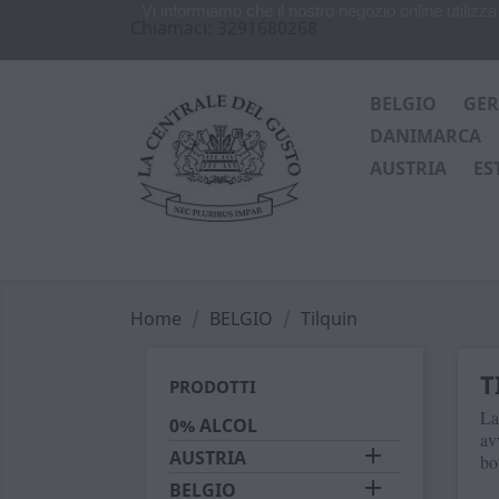
Vi informiamo che il nostro negozio online utiliz
Chiamaci:
3291680268
BELGIO
GE
DANIMARCA
AUSTRIA
ES
Home
BELGIO
Tilquin
T
PRODOTTI
L
0% ALCOL
av

AUSTRIA
bot

BELGIO