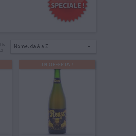
ina
Nome, da A a Z

er:
IN OFFERTA !