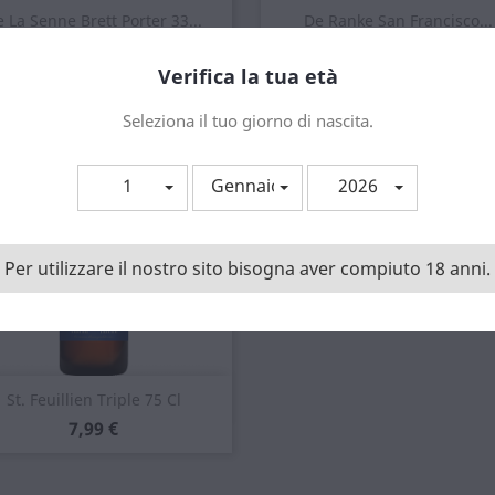
Anteprima
Anteprima


 La Senne Brett Porter 33...
De Ranke San Francisco...
Prezzo
Prezzo
1,50 €
3,99 €
Verifica la tua età
Seleziona il tuo giorno di nascita.
1
Gennaio
2026
Per utilizzare il nostro sito bisogna aver compiuto 18 anni.
Anteprima

St. Feuillien Triple 75 Cl
Prezzo
7,99 €