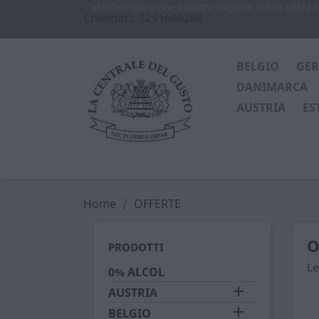
Vi informiamo che il nostro negozio online utiliz
Chiamaci:
3291680268
BELGIO
GE
DANIMARCA
AUSTRIA
ES
Home
OFFERTE
O
PRODOTTI
Le
0% ALCOL

AUSTRIA

BELGIO