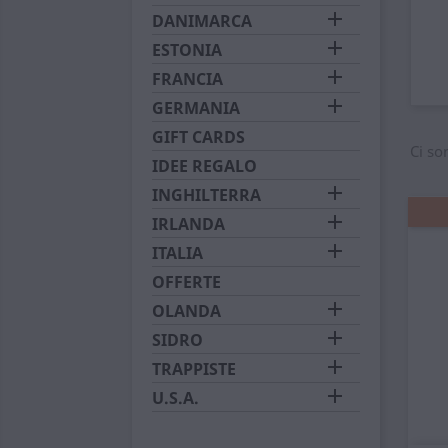

DANIMARCA

ESTONIA

FRANCIA

GERMANIA
GIFT CARDS
Ci so
IDEE REGALO

INGHILTERRA

IRLANDA

ITALIA
OFFERTE

OLANDA

SIDRO

TRAPPISTE

U.S.A.