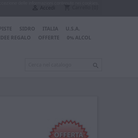
ccezione delle informazioni contenute nei cookies.
shopping_cart

Carrello
(0)
Accedi
PISTE
SIDRO
ITALIA
U.S.A.
IDEE REGALO
OFFERTE
0% ALCOL
