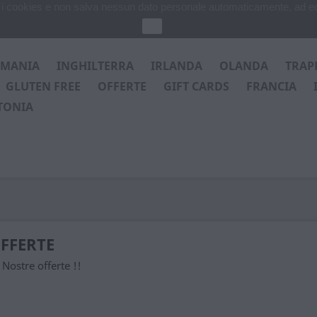
za i cookies e non salva nessun dato personale automaticamente, ad e
Ok
RMANIA
INGHILTERRA
IRLANDA
OLANDA
TRAP
GLUTEN FREE
OFFERTE
GIFT CARDS
FRANCIA
TONIA
FFERTE
 Nostre offerte !!