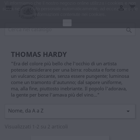
Vi informiamo che il nostro negozio online utilizza i cookies e non
shopping_cart


salva nessun dato personale automaticamente, ad eccezione delle
informazioni contenute nei cookies.
Ok

THOMAS HARDY
"Era del colore più bello che l'occhio di un artista
potesse desiderare per una birra: robusta e forte come
un vulcano; piccante, senza essere pungente; luminosa
come un tramonto d'autunno; dal sapore uniforme,
ma, alla fine, piuttosto inebriante. Il popolo l'adorava,
la gente per bene l'amava più del vino..."
Nome, da A a Z

Visualizzati 1-2 su 2 articoli