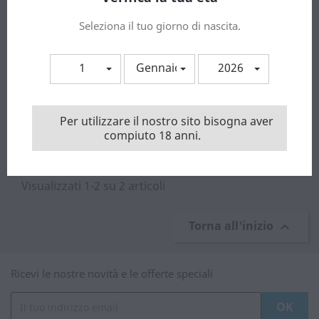
Seleziona il tuo giorno di nascita.
1
Gennaio
2026
Thomas Hardy AleThe...
Per utilizzare il nostro sito bisogna aver
Prezzo
10,90 €
compiuto 18 anni.
Visualizzati 1-2 su 2 articoli
Torna all'inizio

Ricevi le nostre novità e le offerte speciali