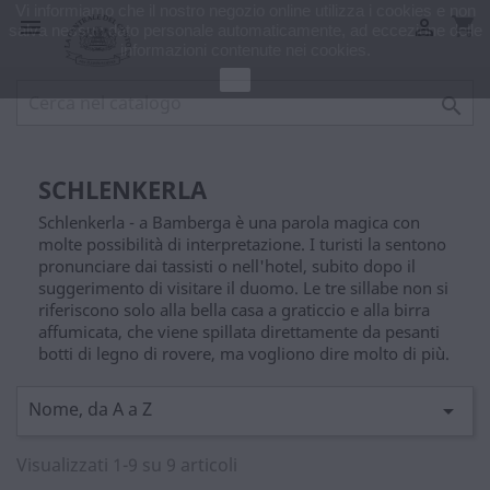
Vi informiamo che il nostro negozio online utilizza i cookies e non
shopping_cart


salva nessun dato personale automaticamente, ad eccezione delle
informazioni contenute nei cookies.
Ok

SCHLENKERLA
Schlenkerla - a Bamberga è una parola magica con
molte possibilità di interpretazione. I turisti la sentono
pronunciare dai tassisti o nell'hotel, subito dopo il
suggerimento di visitare il duomo. Le tre sillabe non si
riferiscono solo alla bella casa a graticcio e alla birra
affumicata, che viene spillata direttamente da pesanti
botti di legno di rovere, ma vogliono dire molto di più.
Nome, da A a Z

Visualizzati 1-9 su 9 articoli