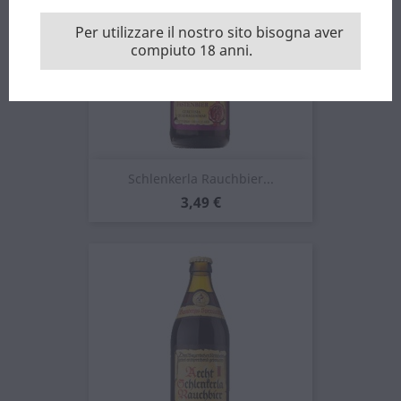
Per utilizzare il nostro sito bisogna aver
compiuto 18 anni.
Schlenkerla Rauchbier...
Prezzo
3,49 €