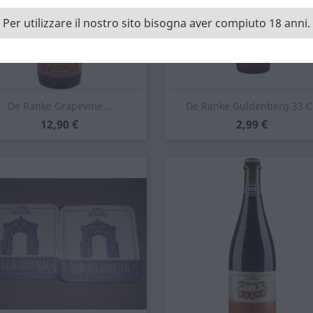
Per utilizzare il nostro sito bisogna aver compiuto 18 anni.
Anteprima
Anteprima


De Ranke Grapevine...
De Ranke Guldenberg 33 Cl
Prezzo
Prezzo
12,90 €
2,99 €