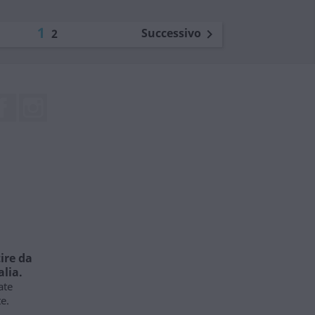
1
Successivo
2

Facebook
Instagram
ire da
alia.
ate
e.