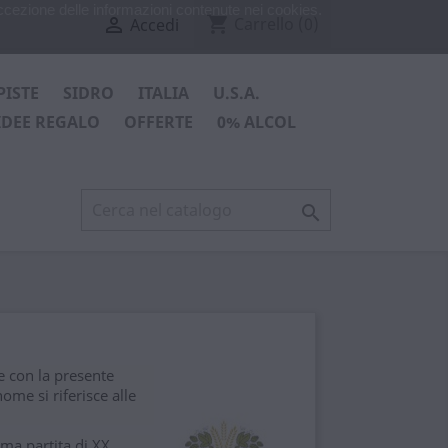
ccezione delle informazioni contenute nei cookies.
shopping_cart

Carrello
(0)
Accedi
PISTE
SIDRO
ITALIA
U.S.A.
IDEE REGALO
OFFERTE
0% ALCOL

 con la presente
ome si riferisce alle
ima partita di XX