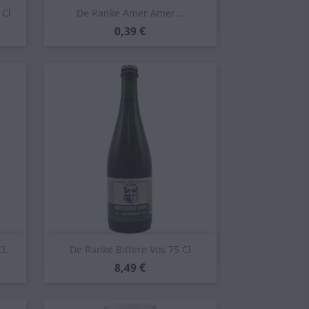
Anteprima

 Cl
De Ranke Amer Amer...
Prezzo
0,39 €
Anteprima

l.
De Ranke Bittere Vos 75 Cl
Prezzo
8,49 €