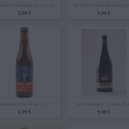
Anteprima
Anteprima


cchiere De Ranke Tacca 25 Cl
Bicchiere De Ranke Tacca 33
Prezzo
Prezzo
3,59 €
3,99 €
Anteprima
Anteprima


e Ranke Amer-Amer 33 Cl.
De Ranke Back To Black 75 C
Prezzo
Prezzo
2,99 €
9,49 €