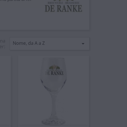
ina
Nome, da A a Z

er: