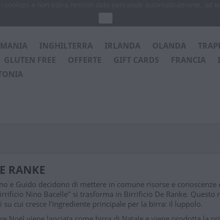
za i cookies e non salva nessun dato personale automaticamente, ad e
Ok
RMANIA
INGHILTERRA
IRLANDA
OLANDA
TRAP
GLUTEN FREE
OFFERTE
GIFT CARDS
FRANCIA
TONIA
E RANKE
no e Guido decidono di mettere in comune risorse e conoscenze e
irrificio Nino Bacelle" si trasforma in Birrificio De Ranke.
Questo n
ti su cui cresce l'ingrediente principale per la birra: il luppolo.
re Noël viene lanciata come birra di Natale e viene prodotta la pr