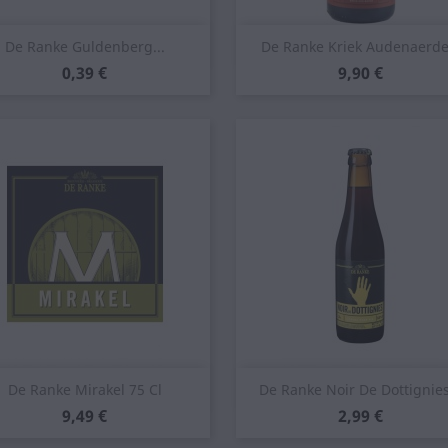
Anteprima
Anteprima


De Ranke Guldenberg...
De Ranke Kriek Audenaerde.
Prezzo
Prezzo
0,39 €
9,90 €
Anteprima
Anteprima


De Ranke Mirakel 75 Cl
De Ranke Noir De Dottignies
Prezzo
Prezzo
9,49 €
2,99 €