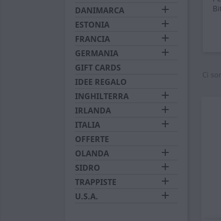

Bi
DANIMARCA

ESTONIA

FRANCIA

GERMANIA
GIFT CARDS
Ci so
IDEE REGALO

INGHILTERRA

IRLANDA

ITALIA
OFFERTE

OLANDA

SIDRO

TRAPPISTE

U.S.A.