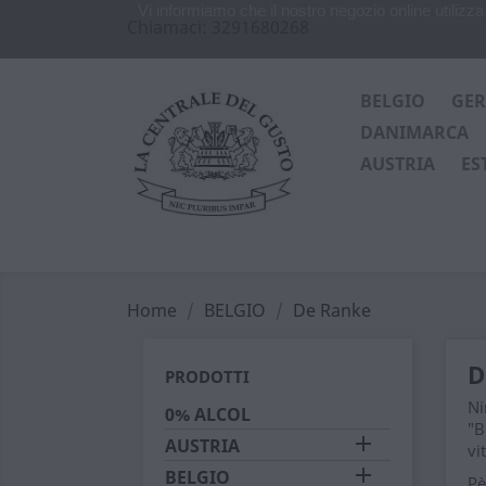
Vi informiamo che il nostro negozio online utiliz
Chiamaci:
3291680268
BELGIO
GE
DANIMARCA
AUSTRIA
ES
Home
BELGIO
De Ranke
D
PRODOTTI
Ni
0% ALCOL
"B

AUSTRIA
vi

BELGIO
Pè