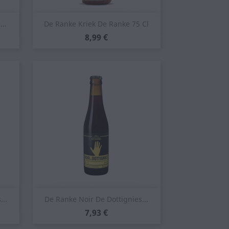
Anteprima

..
De Ranke Kriek De Ranke 75 Cl
Prezzo
8,99 €
Anteprima

...
De Ranke Noir De Dottignies...
Prezzo
7,93 €