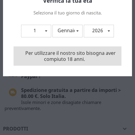
Verifica la tua età
Puoi annullare l'iscrizione in ogni momenti. A questo scopo,
Seleziona il tuo giorno di nascita.
cerca le info di contatto nelle note legali.
Accetto le condizioni generali e la politica di riservatezza
1
Gennaio
2026
Facebook
Instagram
Per utilizzare il nostro sito bisogna aver
compiuto 18 anni.
Paga in sicurezza con carta di credito o con
Paypal !
Spedizione gratuita a partire da importi >
80.00 €. Solo Italia.
Isole minori e zone disagiate chiamare
preventivamente.
PRODOTTI
