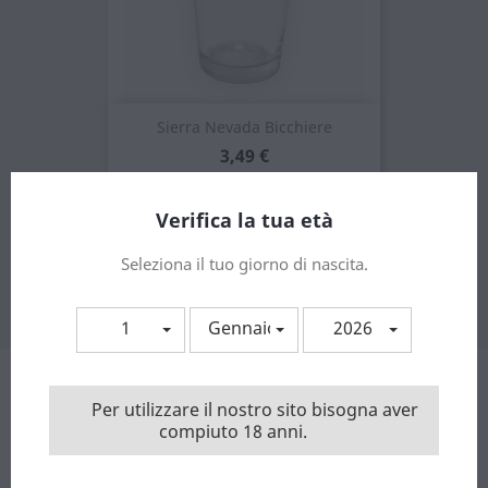
Sierra Nevada Bicchiere
Prezzo
3,49 €
Verifica la tua età
Visualizzati 1-1 su 1 articoli
Seleziona il tuo giorno di nascita.
Torna all'inizio

1
Gennaio
2026
Ricevi le nostre novità e le offerte speciali
Per utilizzare il nostro sito bisogna aver
compiuto 18 anni.
Puoi annullare l'iscrizione in ogni momenti. A questo scopo,