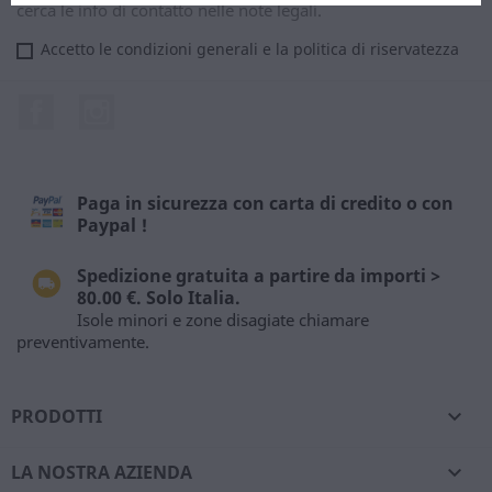
cerca le info di contatto nelle note legali.
Accetto le condizioni generali e la politica di riservatezza
Facebook
Instagram
Paga in sicurezza con carta di credito o con
Paypal !
Spedizione gratuita a partire da importi >
80.00 €. Solo Italia.
Isole minori e zone disagiate chiamare
preventivamente.
PRODOTTI

LA NOSTRA AZIENDA
