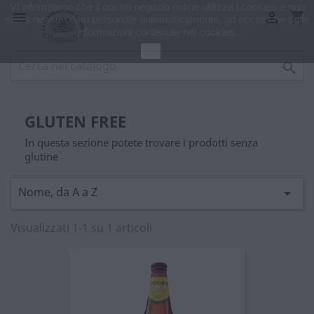
Vi informiamo che il nostro negozio online utilizza i cookies e non
shopping_cart


salva nessun dato personale automaticamente, ad eccezione delle
informazioni contenute nei cookies.
Ok

GLUTEN FREE
In questa sezione potete trovare i prodotti senza
glutine
Nome, da A a Z

Visualizzati 1-1 su 1 articoli