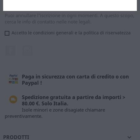
Puoi annullare l'iscrizione in ogni momenti. A questo scopo,
cerca le info di contatto nelle note legali.
Accetto le condizioni generali e la politica di riservatezza
Facebook
Instagram
Paga in sicurezza con carta di credito o con
Paypal !
Spedizione gratuita a partire da importi >
80.00 €. Solo Italia.
Isole minori e zone disagiate chiamare
preventivamente.
PRODOTTI
