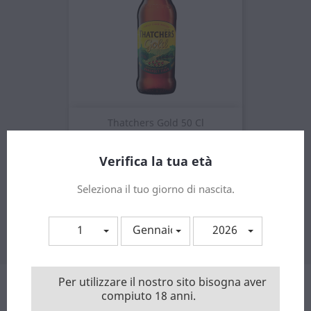
Thatchers Gold 50 Cl
Prezzo
3,69 €
Verifica la tua età
Seleziona il tuo giorno di nascita.
Visualizzati 1-1 su 1 articoli
1
Gennaio
2026
Torna all'inizio

Per utilizzare il nostro sito bisogna aver
Ricevi le nostre novità e le offerte speciali
compiuto 18 anni.