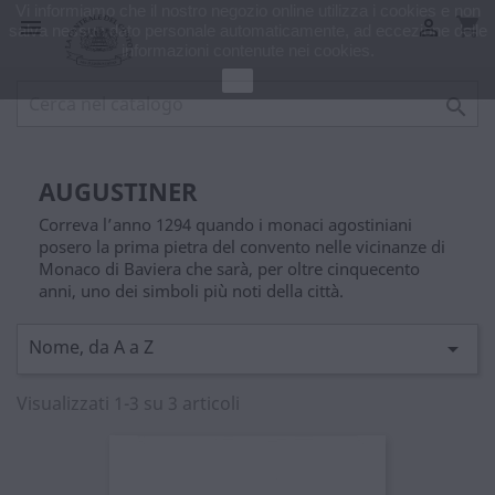
Vi informiamo che il nostro negozio online utilizza i cookies e non
shopping_cart


salva nessun dato personale automaticamente, ad eccezione delle
informazioni contenute nei cookies.
Ok

AUGUSTINER
Correva l’anno 1294 quando i monaci agostiniani
posero la prima pietra del convento nelle vicinanze di
Monaco di Baviera che sarà, per oltre cinquecento
anni, uno dei simboli più noti della città.
Nome, da A a Z

Visualizzati 1-3 su 3 articoli