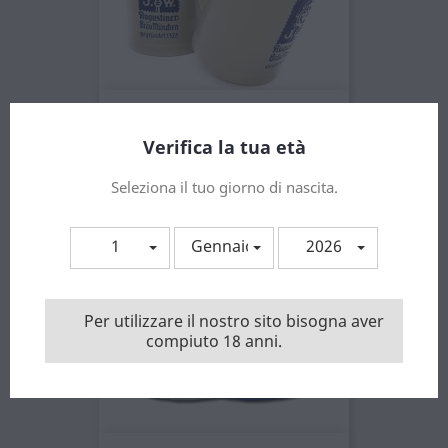
Augustiner Bicchiere...
Prezzo
9,49 €
Verifica la tua età
Seleziona il tuo giorno di nascita.
1
Gennaio
2026
Per utilizzare il nostro sito bisogna aver
compiuto 18 anni.