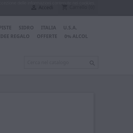
ccezione delle informazioni contenute nei cookies.
shopping_cart

Carrello
(0)
Accedi
PISTE
SIDRO
ITALIA
U.S.A.
IDEE REGALO
OFFERTE
0% ALCOL
