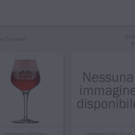
Ord
no 7 prodotti.
p
Anteprima
Anteprima


LIndemans Bicchiere
Lindemans Faro 35.5 Cl