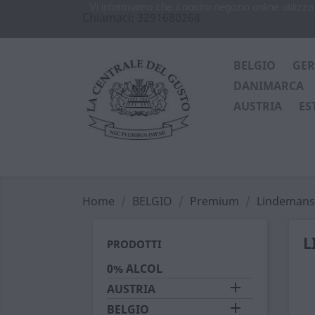
Vi informiamo che il nostro negozio online utiliz
Chiamaci:
3291680268
BELGIO
GE
DANIMARCA
AUSTRIA
ES
Home
BELGIO
Premium
Lindemans
L
PRODOTTI
0% ALCOL

AUSTRIA

BELGIO