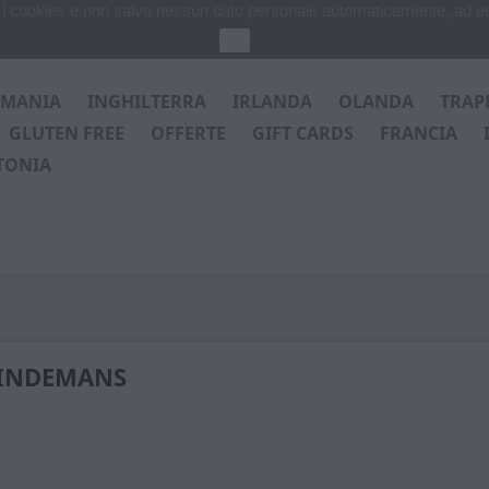
za i cookies e non salva nessun dato personale automaticamente, ad e
Ok
RMANIA
INGHILTERRA
IRLANDA
OLANDA
TRAP
GLUTEN FREE
OFFERTE
GIFT CARDS
FRANCIA
TONIA
INDEMANS