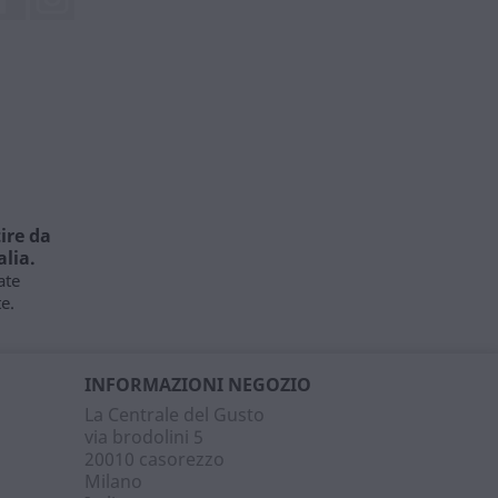
ire da
alia.
ate
e.
INFORMAZIONI NEGOZIO
La Centrale del Gusto
via brodolini 5
20010 casorezzo
Milano