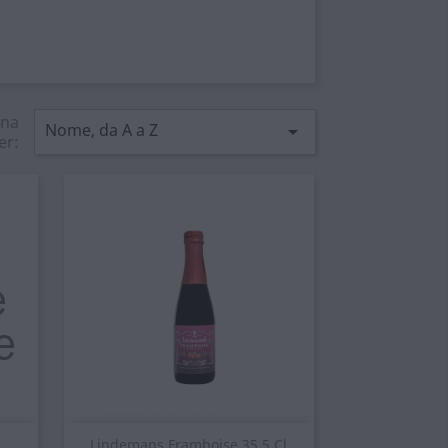
ina
Nome, da A a Z

er:
Anteprima

Lindemans Framboise 35.5 Cl