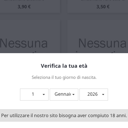
Prezzo
Prezzo
3,90 €
3,50 €
Verifica la tua età
Seleziona il tuo giorno di nascita.
1
Gennaio
2026
Anteprima
Anteprima


Lindemans Gueuze 35.5 Cl
Lindemans Gueuze 75 Cl
Prezzo
Prezzo
3,50 €
8,99 €
Per utilizzare il nostro sito bisogna aver compiuto 18 anni.