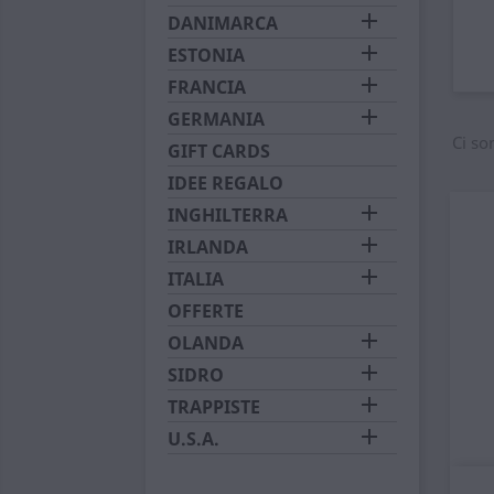

DANIMARCA

ESTONIA

FRANCIA

GERMANIA
Ci so
GIFT CARDS
IDEE REGALO

INGHILTERRA

IRLANDA

ITALIA
OFFERTE

OLANDA

SIDRO

TRAPPISTE

U.S.A.