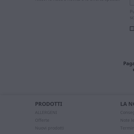
Pu
sc
Paga
PRODOTTI
LA N
ALLERGENI
Conse
Offerte
Note l
Nuovi prodotti
Termin