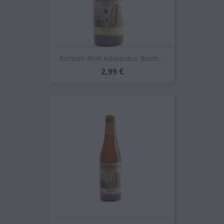
Kerkom Bink Adelardus Bruin...
Prezzo
2,99 €