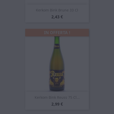
Kerkom Bink Brune 33 Cl
Prezzo
2,43 €
IN OFFERTA !
Kerkom Bink Reuss 75 Cl...
Prezzo
2,99 €