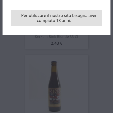
Per utilizzare il nostro sito bisogna aver
compiuto 18 anni.
Kerkom Bink Blonde 33 Cl
Prezzo
2,43 €