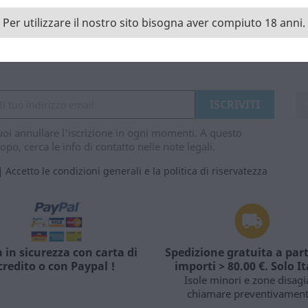
Dettagli del prodotto
Per utilizzare il nostro sito bisogna aver compiuto 18 anni.
oi annullare l'iscrizione in ogni momenti. A questo
opo, cerca le info di contatto nelle note legali.
Accetto le condizioni generali e la politica di riservatezza
 in sicurezza con carta di
Spedizione gratuita a part
credito o con Paypal !
importi > 80.00 €. Solo It
Isole minori e zone disagi
chiamare preventivament