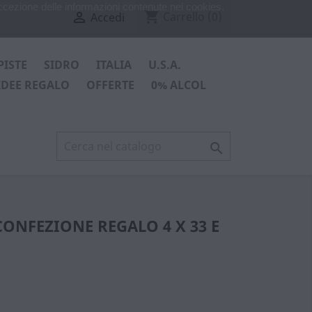
ccezione delle informazioni contenute nei cookies.
shopping_cart

Carrello
(0)
Accedi
PISTE
SIDRO
ITALIA
U.S.A.
IDEE REGALO
OFFERTE
0% ALCOL

CONFEZIONE REGALO 4 X 33 E