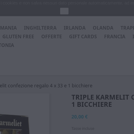
za i cookies e non salva nessun dato personale automaticamente, ad e
Ok
RMANIA
INGHILTERRA
IRLANDA
OLANDA
TRAP
GLUTEN FREE
OFFERTE
GIFT CARDS
FRANCIA
TONIA
lit confezione regalo 4 x 33 e 1 bicchiere
TRIPLE KARMELIT 
1 BICCHIERE
20,00 €
Tasse incluse