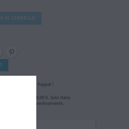
I AL CARRELLO
O
ta di credito o con Paypal !
ire da importi > 80.00 €. Solo Italia.
agiate chiamare preventivamente.