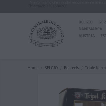
Vi informiamo che il nostro negozio online utiliz
Chiamaci:
3291680268
BELGIO
GE
DANIMARCA
AUSTRIA
ES
Home
BELGIO
Bosteels
Triple Karme