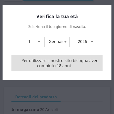
Verifica la tua età
Condividi
Seleziona il tuo giorno di nascita.
INVIA AD UN AMICO
account_circle
1
Gennaio
2026
Paga in sicurezza con carta di credito o con Paypal !
Per utilizzare il nostro sito bisogna aver
Spedizione gratuita a partire da importi > 80.00 €. Solo
compiuto 18 anni.
Italia.
Isole minori e zone disagiate chiamare preventivamente.
Dettagli del prodotto
In magazzino
20 Articoli