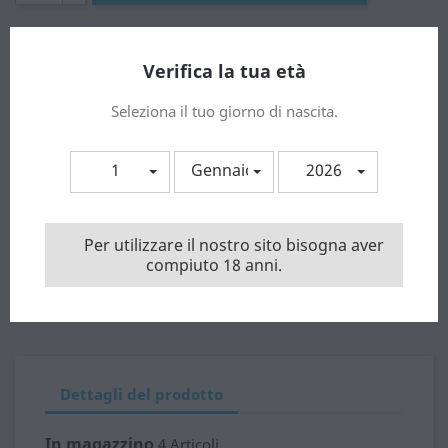

Ultimi articoli in magazzino
Verifica la tua età
Condividi
Seleziona il tuo giorno di nascita.
INVIA AD UN AMICO
account_circle
1
Gennaio
2026
Paga in sicurezza con carta di credito o con Paypal !
Per utilizzare il nostro sito bisogna aver
Spedizione gratuita a partire da importi > 80.00 €. Solo
compiuto 18 anni.
Italia.
Isole minori e zone disagiate chiamare preventivamente.
Dettagli del prodotto
In magazzino
4 Articoli